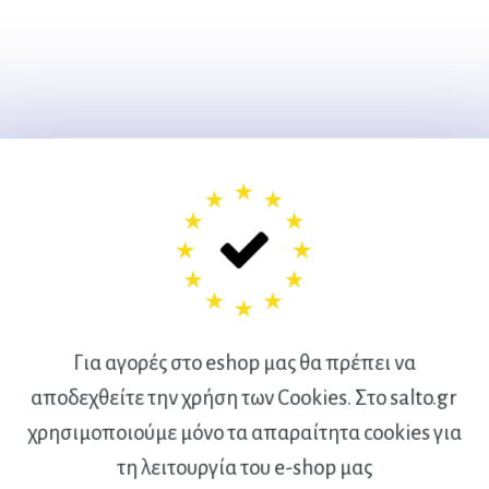
Για αγορές στο eshop μας θα πρέπει να
αποδεχθείτε την χρήση των Cookies. Στο salto.gr
χρησιμοποιούμε μόνο τα απαραίτητα cookies για
Ακολουθήστε μας
τη λειτουργία του e-shop μας