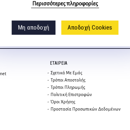
στα social media
Περισσότερες πληροφορίες
Μη αποδοχή
Αποδοχή Cookies
ΕΤΑΙΡΕΊΑ
Σχετικά Με Εμάς
rnet
Τρόποι Αποστολής
Τρόποι Πληρωμής
Πολιτική Επιστροφών
Όροι Χρήσης
Προστασία Προσωπικών Δεδομένων