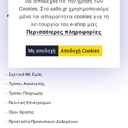
να αποδεχθείτε την χρήση των
Internet
Cookies. Στο salto.gr χρησιμοποιούμε
μόνο τα απαραίτητα cookies για τη
2310 267108
λειτουργία του e-shop μας
info@salto.gr
Περισσότερες πληροφορίες
Αγγελάκη 21, Θεσσαλονίκη
Μη αποδοχή
Αποδοχή Cookies
ΕΤΑΙΡΕΊΑ
Σχετικά Με Εμάς
Τρόποι Αποστολής
Τρόποι Πληρωμής
Πολιτική Επιστροφών
Όροι Χρήσης
Προστασία Προσωπικών Δεδομένων