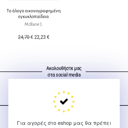
Το άλογο εικονογραφημένη
εγκυκλοπαίδεια
McBane J.
Original
Η
24,70
€
22,23
€
price
τρέχουσα
was:
τιμή
24,70 €.
είναι:
Ακολουθήστε μας
22,23 €.
στα social media
ΕΠΙΚΟΙΝΩΝΊΑ
Για αγορές στο eshop μας θα πρέπει