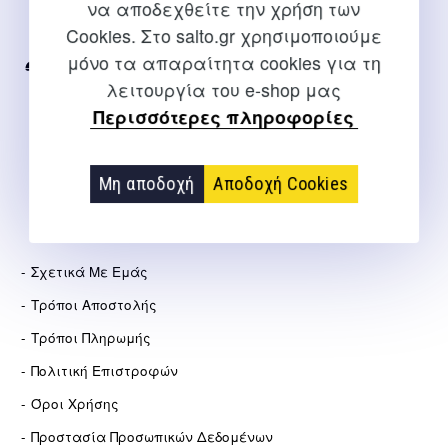
να αποδεχθείτε την χρήση των
Για διευκρινίσεις και υποστήριξη παραγγελιών μέσω του
Cookies. Στο salto.gr χρησιμοποιούμε
Internet
μόνο τα απαραίτητα cookies για τη
2310 267108
λειτουργία του e-shop μας
info@salto.gr
Περισσότερες πληροφορίες
Αγγελάκη 21, Θεσσαλονίκη
Μη αποδοχή
Αποδοχή Cookies
ΕΤΑΙΡΕΊΑ
Σχετικά Με Εμάς
Τρόποι Αποστολής
Τρόποι Πληρωμής
Πολιτική Επιστροφών
Όροι Χρήσης
Προστασία Προσωπικών Δεδομένων