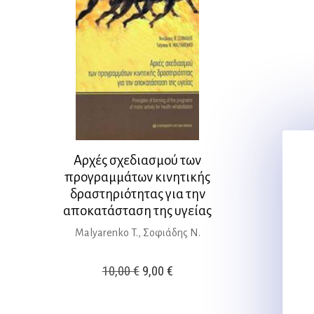
Αρχές σχεδιασμού των
προγραμμάτων κινητικής
δραστηριότητας για την
αποκατάσταση της υγείας
Malyarenko T., Σοφιάδης Ν.
Original
Η
10,00
€
9,00
€
price
τρέχουσα
was:
τιμή