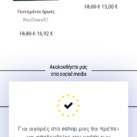
Original
Η
18,00
€
15,00
€
Γεννημένοι ήρωες
price
τρέχουσ
MacDourall J.
was:
τιμή
18,00 €.
είναι:
Original
Η
18,80
€
16,92
€
15,00 €.
price
τρέχουσα
was:
τιμή
18,80 €.
είναι:
Ακολουθήστε μας
16,92 €.
στα social media
ΕΠΙΚΟΙΝΩΝΊΑ
Για αγορές στο eshop μας θα πρέπει
Για διευκρινίσεις και υποστήριξη παραγγελιών μέσω του
να αποδεχθείτε την χρήση των