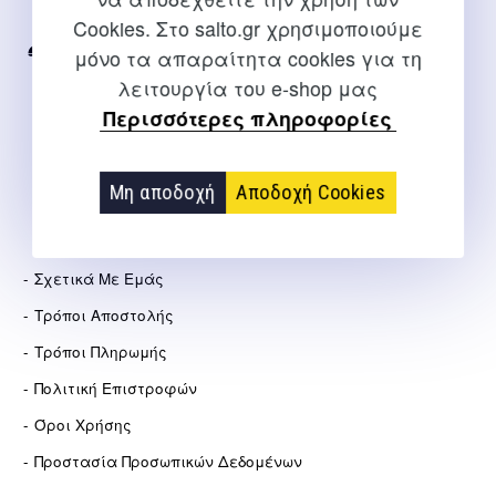
Internet
Cookies. Στο salto.gr χρησιμοποιούμε
μόνο τα απαραίτητα cookies για τη
2310 267108
λειτουργία του e-shop μας
info@salto.gr
Περισσότερες πληροφορίες
Αγγελάκη 21, Θεσσαλονίκη
Μη αποδοχή
Αποδοχή Cookies
ΕΤΑΙΡΕΊΑ
Σχετικά Με Εμάς
Τρόποι Αποστολής
Τρόποι Πληρωμής
Πολιτική Επιστροφών
Όροι Χρήσης
Προστασία Προσωπικών Δεδομένων