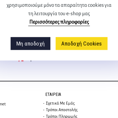
was:
τιμή
χρησιμοποιούμε μόνο τα απαραίτητα cookies για
10,90 €.
είναι:
τη λειτουργία του e-shop μας
9,81 €.
Περισσότερες πληροφορίες
Ακολουθήστε μας
στα social media
Μη αποδοχή
Αποδοχή Cookies
ΕΤΑΙΡΕΊΑ
Σχετικά Με Εμάς
rnet
Τρόποι Αποστολής
Τρόποι Πληρωμής