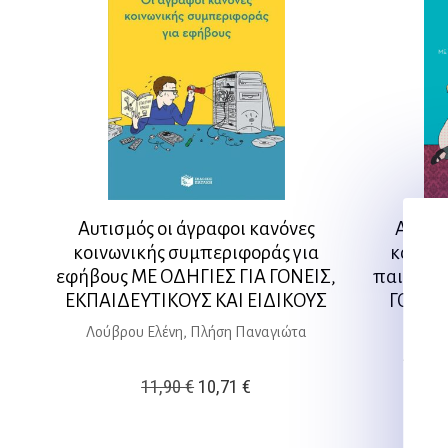
Αυτισμός οι άγραφοι κανόνες
Αυτισμ
κοινωνικής συμπεριφοράς για
κοινων
εφήβους ΜΕ ΟΔΗΓΙΕΣ ΓΙΑ ΓΟΝΕΙΣ,
παιδιά 4
ΕΚΠΑΙΔΕΥΤΙΚΟΥΣ ΚΑΙ ΕΙΔΙΚΟΥΣ
ΓΟΝΕΙΣ
Λούβρου Ελένη, Πλήση Παναγιώτα
Λούβρο
Original
Η
11,90
€
10,71
€
price
τρέχουσα
was:
τιμή