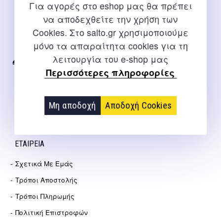
Για αγορές στο eshop μας θα πρέπει
ΕΠΙΚΟΙΝΩΝΊΑ
να αποδεχθείτε την χρήση των
Cookies. Στο salto.gr χρησιμοποιούμε
Για διευκρινίσεις και υποστήριξη παραγγελιών μέσω του
μόνο τα απαραίτητα cookies για τη
Internet
λειτουργία του e-shop μας
2310 267108
Περισσότερες πληροφορίες
info@salto.gr
Μη αποδοχή
Αποδοχή Cookies
Αγγελάκη 21, Θεσσαλονίκη
ΕΤΑΙΡΕΊΑ
Σχετικά Με Εμάς
Τρόποι Αποστολής
Τρόποι Πληρωμής
Πολιτική Επιστροφών