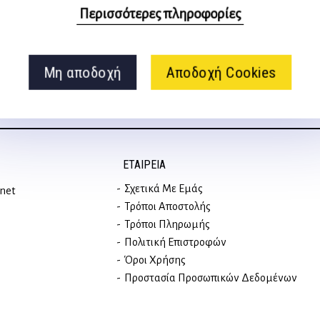
στα social media
Περισσότερες πληροφορίες
Μη αποδοχή
Αποδοχή Cookies
ΕΤΑΙΡΕΊΑ
Σχετικά Με Εμάς
rnet
Τρόποι Αποστολής
Τρόποι Πληρωμής
Πολιτική Επιστροφών
Όροι Χρήσης
Προστασία Προσωπικών Δεδομένων