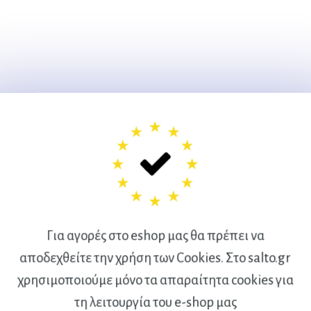
Για αγορές στο eshop μας θα πρέπει να
αποδεχθείτε την χρήση των Cookies. Στο salto.gr
χρησιμοποιούμε μόνο τα απαραίτητα cookies για
Ακολουθήστε μας
τη λειτουργία του e-shop μας