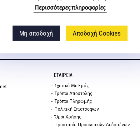
στα social media
Περισσότερες πληροφορίες
Μη αποδοχή
Αποδοχή Cookies
ΕΤΑΙΡΕΊΑ
Σχετικά Με Εμάς
rnet
Τρόποι Αποστολής
Τρόποι Πληρωμής
Πολιτική Επιστροφών
Όροι Χρήσης
Προστασία Προσωπικών Δεδομένων