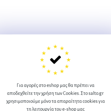
Για αγορές στο eshop μας θα πρέπει να
αποδεχθείτε την χρήση των Cookies. Στο salto.gr
χρησιμοποιούμε μόνο τα απαραίτητα cookies για
Ακολουθήστε μας
τη λειτουργία του e-shop μας