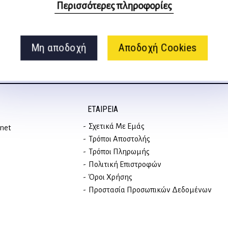
στα social media
Περισσότερες πληροφορίες
Μη αποδοχή
Αποδοχή Cookies
ΕΤΑΙΡΕΊΑ
Σχετικά Με Εμάς
rnet
Τρόποι Αποστολής
Τρόποι Πληρωμής
Πολιτική Επιστροφών
Όροι Χρήσης
Προστασία Προσωπικών Δεδομένων