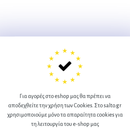
Για αγορές στο eshop μας θα πρέπει να
αποδεχθείτε την χρήση των Cookies. Στο salto.gr
χρησιμοποιούμε μόνο τα απαραίτητα cookies για
Ακολουθήστε μας
τη λειτουργία του e-shop μας