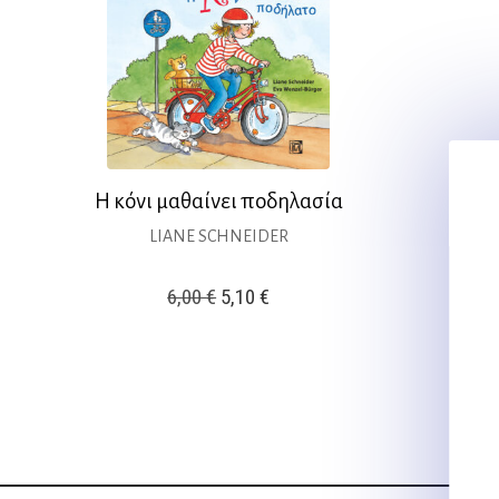
Η κόνι μαθαίνει ποδηλασία
LIANE SCHNEIDER
Original
Η
6,00
€
5,10
€
price
τρέχουσα
was:
τιμή
6,00 €.
είναι:
5,10 €.