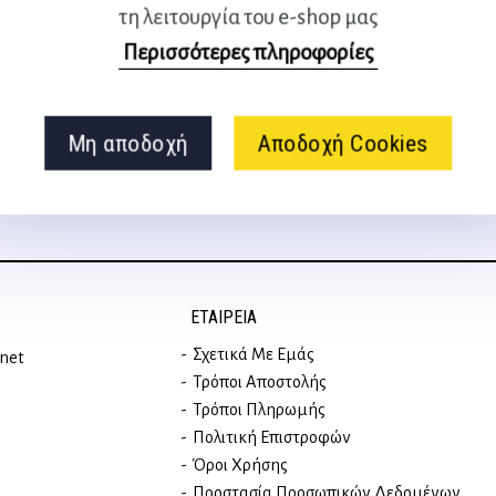
τη λειτουργία του e-shop μας
Ακολουθήστε μας
Περισσότερες πληροφορίες
στα social media
Μη αποδοχή
Αποδοχή Cookies
ΕΤΑΙΡΕΊΑ
Σχετικά Με Εμάς
rnet
Τρόποι Αποστολής
Τρόποι Πληρωμής
Πολιτική Επιστροφών
Όροι Χρήσης
Προστασία Προσωπικών Δεδομένων