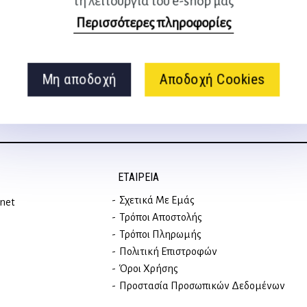
τη λειτουργία του e-shop μας
Ακολουθήστε μας
Περισσότερες πληροφορίες
στα social media
Μη αποδοχή
Αποδοχή Cookies
ΕΤΑΙΡΕΊΑ
Σχετικά Με Εμάς
rnet
Τρόποι Αποστολής
Τρόποι Πληρωμής
Πολιτική Επιστροφών
Όροι Χρήσης
Προστασία Προσωπικών Δεδομένων