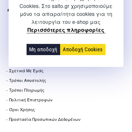
Internet
Cookies. Στο salto.gr χρησιμοποιούμε
2310 267108
μόνο τα απαραίτητα cookies για τη
λειτουργία του e-shop μας
info@salto.gr
Περισσότερες πληροφορίες
Αγγελάκη 21, Θεσσαλονίκη
Μη αποδοχή
Αποδοχή Cookies
ΕΤΑΙΡΕΊΑ
Σχετικά Με Εμάς
Τρόποι Αποστολής
Τρόποι Πληρωμής
Πολιτική Επιστροφών
Όροι Χρήσης
Προστασία Προσωπικών Δεδομένων