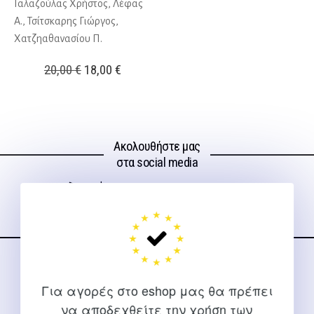
Γαλαζούλας Χρήστος, Λέφας
Α., Τσίτσκαρης Γιώργος,
Χατζηαθανασίου Π.
Original
Η
20,00
€
18,00
€
price
τρέχουσα
was:
τιμή
20,00 €.
είναι:
Ακολουθήστε μας
18,00 €.
στα social media
ΕΠΙΚΟΙΝΩΝΊΑ
Για αγορές στο eshop μας θα πρέπει
Για διευκρινίσεις και υποστήριξη παραγγελιών μέσω του
να αποδεχθείτε την χρήση των