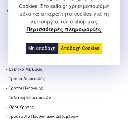
Internet
Cookies. Στο salto.gr χρησιμοποιούμε
2310 267108
μόνο τα απαραίτητα cookies για τη
λειτουργία του e-shop μας
info@salto.gr
Περισσότερες πληροφορίες
Αγγελάκη 21, Θεσσαλονίκη
Μη αποδοχή
Αποδοχή Cookies
ΕΤΑΙΡΕΊΑ
Σχετικά Με Εμάς
Τρόποι Αποστολής
Τρόποι Πληρωμής
Πολιτική Επιστροφών
Όροι Χρήσης
Προστασία Προσωπικών Δεδομένων