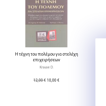
Η τέχνη του πολέμου για στελέχη
επιχειρήσεων
Krause D.
Original
Η
12,00
€
10,00
€
price
τρέχουσα
was:
τιμή
12,00 €.
είναι: