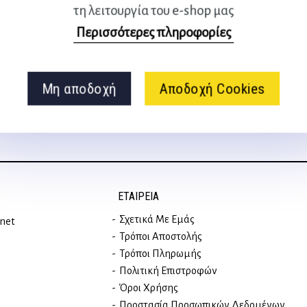
τη λειτουργία του e-shop μας
Ακολουθήστε μας
Περισσότερες πληροφορίες
στα social media
Μη αποδοχή
Αποδοχή Cookies
ΕΤΑΙΡΕΊΑ
Σχετικά Με Εμάς
rnet
Τρόποι Αποστολής
Τρόποι Πληρωμής
Πολιτική Επιστροφών
Όροι Χρήσης
Προστασία Προσωπικών Δεδομένων