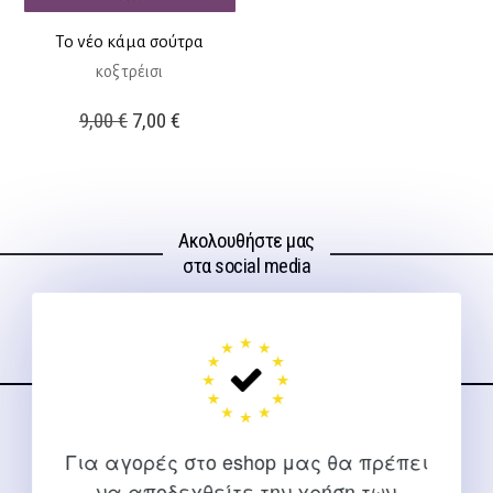
Το νέο κάμα σούτρα
κοξ τρέισι
Original
Η
9,00
€
7,00
€
price
τρέχουσα
was:
τιμή
9,00 €.
είναι:
Ακολουθήστε μας
7,00 €.
στα social media
ΕΠΙΚΟΙΝΩΝΊΑ
Για αγορές στο eshop μας θα πρέπει
Για διευκρινίσεις και υποστήριξη παραγγελιών μέσω του
να αποδεχθείτε την χρήση των