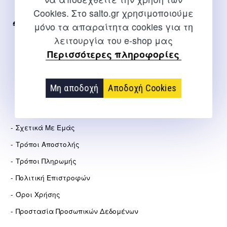
Internet
Cookies. Στο salto.gr χρησιμοποιούμε
μόνο τα απαραίτητα cookies για τη
2310 267108
λειτουργία του e-shop μας
info@salto.gr
Περισσότερες πληροφορίες
Αγγελάκη 21, Θεσσαλονίκη
Μη αποδοχή
Αποδοχή Cookies
ΕΤΑΙΡΕΊΑ
Σχετικά Με Εμάς
Τρόποι Αποστολής
Τρόποι Πληρωμής
Πολιτική Επιστροφών
Όροι Χρήσης
Προστασία Προσωπικών Δεδομένων