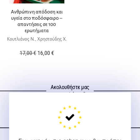
Ανθρώπινη απόδοση και
υγεία στο ποδόσφαιρο –
απαντήσεις σε 100
ερωτήματα
Κουτλιάνος Ν., Χρηστούδης Χ.
Original
Η
17,00
€
16,00
€
price
τρέχουσα
was:
τιμή
17,00 €.
είναι:
Ακολουθήστε μας
16,00 €.
στα social media