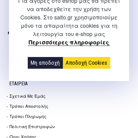
Για αγορές στο eshop μας θα πρέπει
ΕΠΙΚΟΙΝΩΝΊΑ
να αποδεχθείτε την χρήση των
Cookies. Στο salto.gr χρησιμοποιούμε
Για διευκρινίσεις και υποστήριξη παραγγελιών μέσω του
Internet
μόνο τα απαραίτητα cookies για τη
λειτουργία του e-shop μας
2310 267108
Περισσότερες πληροφορίες
info@salto.gr
Αγγελάκη 21, Θεσσαλονίκη
Μη αποδοχή
Αποδοχή Cookies
ΕΤΑΙΡΕΊΑ
Σχετικά Με Εμάς
Τρόποι Αποστολής
Τρόποι Πληρωμής
Πολιτική Επιστροφών
Όροι Χρήσης