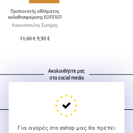
Προπονητής αθλήματος
καλαθοσφαίρισης ΕΟΠΠΕΠ
Κοκκινόπουλος Σωτήρης
Original
Η
11,00
€
9,90
€
price
τρέχουσα
was:
τιμή
11,00 €.
είναι:
Ακολουθήστε μας
9,90 €.
στα social media
ΕΠΙΚΟΙΝΩΝΊΑ
Για αγορές στο eshop μας θα πρέπει