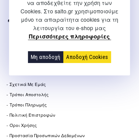
να αποδεχθείτε την χρήση των
Για διευκρινίσεις και υποστήριξη παραγγελιών μέσω του
Cookies. Στο salto.gr χρησιμοποιούμε
Internet
μόνο τα απαραίτητα cookies για τη
2310 267108
λειτουργία του e-shop μας
info@salto.gr
Περισσότερες πληροφορίες
Αγγελάκη 21, Θεσσαλονίκη
Μη αποδοχή
Αποδοχή Cookies
ΕΤΑΙΡΕΊΑ
Σχετικά Με Εμάς
Τρόποι Αποστολής
Τρόποι Πληρωμής
Πολιτική Επιστροφών
Όροι Χρήσης
Προστασία Προσωπικών Δεδομένων