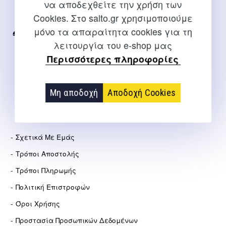
να αποδεχθείτε την χρήση των
Για διευκρινίσεις και υποστήριξη παραγγελιών μέσω του
Cookies. Στο salto.gr χρησιμοποιούμε
Internet
μόνο τα απαραίτητα cookies για τη
2310 267108
λειτουργία του e-shop μας
info@salto.gr
Περισσότερες πληροφορίες
Αγγελάκη 21, Θεσσαλονίκη
Μη αποδοχή
Αποδοχή Cookies
ΕΤΑΙΡΕΊΑ
Σχετικά Με Εμάς
Τρόποι Αποστολής
Τρόποι Πληρωμής
Πολιτική Επιστροφών
Όροι Χρήσης
Προστασία Προσωπικών Δεδομένων