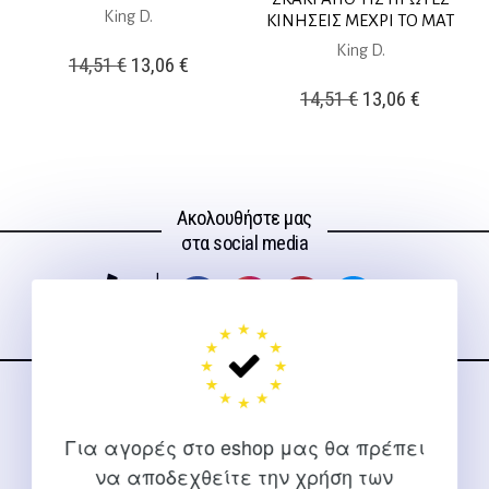
King D.
ΚΙΝΗΣΕΙΣ ΜΕΧΡΙ ΤΟ ΜΑΤ
King D.
Original
Η
14,51
€
13,06
€
price
τρέχουσα
Original
Η
14,51
€
13,06
€
was:
τιμή
price
τρέχουσ
14,51 €.
είναι:
was:
τιμή
13,06 €.
14,51 €.
είναι:
Ακολουθήστε μας
13,06 €.
στα social media
ΕΠΙΚΟΙΝΩΝΊΑ
Για αγορές στο eshop μας θα πρέπει
Για διευκρινίσεις και υποστήριξη παραγγελιών μέσω του
να αποδεχθείτε την χρήση των
Internet