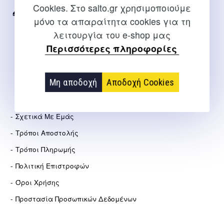
Cookies. Στο salto.gr χρησιμοποιούμε
2310 267108
μόνο τα απαραίτητα cookies για τη
λειτουργία του e-shop μας
info@salto.gr
Περισσότερες πληροφορίες
Αγγελάκη 21, Θεσσαλονίκη
Μη αποδοχή
Αποδοχή Cookies
ΕΤΑΙΡΕΊΑ
Σχετικά Με Εμάς
Τρόποι Αποστολής
Τρόποι Πληρωμής
Πολιτική Επιστροφών
Όροι Χρήσης
Προστασία Προσωπικών Δεδομένων