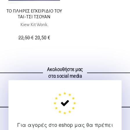
ΤΟ ΠΛΗΡΕΣ ΕΓΧΕΙΡΙΔΙΟ ΤΟΥ
ΤΑΙ-ΤΣΙ ΤΣΟΥΑΝ
Kiew Kit Wonk.
Original
Η
22,50
€
20,50
€
price
τρέχουσα
was:
τιμή
22,50 €.
είναι:
Ακολουθήστε μας
20,50 €.
στα social media
ΕΠΙΚΟΙΝΩΝΊΑ
Για αγορές στο eshop μας θα πρέπει