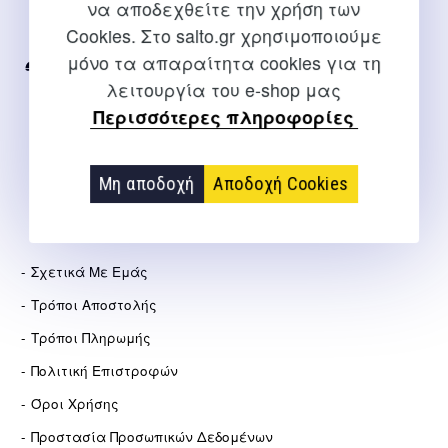
να αποδεχθείτε την χρήση των
Για διευκρινίσεις και υποστήριξη παραγγελιών μέσω του
Cookies. Στο salto.gr χρησιμοποιούμε
Internet
μόνο τα απαραίτητα cookies για τη
2310 267108
λειτουργία του e-shop μας
info@salto.gr
Περισσότερες πληροφορίες
Αγγελάκη 21, Θεσσαλονίκη
Μη αποδοχή
Αποδοχή Cookies
ΕΤΑΙΡΕΊΑ
Σχετικά Με Εμάς
Τρόποι Αποστολής
Τρόποι Πληρωμής
Πολιτική Επιστροφών
Όροι Χρήσης
Προστασία Προσωπικών Δεδομένων