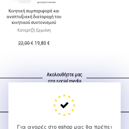
Κινητική συμπεριφορά και
αναπτυξιακή διαταραχή του
κινητικού συντονισμού
Καταρτζή Ερμιόνη
Original
Η
22,00
€
19,80
€
price
τρέχουσα
was:
τιμή
22,00 €.
είναι:
Ακολουθήστε μας
19,80 €.
στα social media
Για αγορές στο eshop μας θα πρέπει
ΕΠΙΚΟΙΝΩΝΊΑ