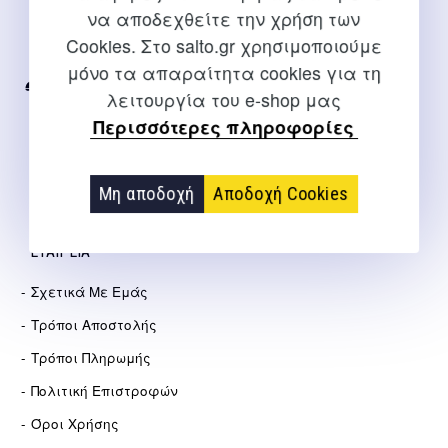
να αποδεχθείτε την χρήση των
Για διευκρινίσεις και υποστήριξη παραγγελιών μέσω του
Cookies. Στο salto.gr χρησιμοποιούμε
Internet
μόνο τα απαραίτητα cookies για τη
2310 267108
λειτουργία του e-shop μας
Περισσότερες πληροφορίες
info@salto.gr
Αγγελάκη 21, Θεσσαλονίκη
Μη αποδοχή
Αποδοχή Cookies
ΕΤΑΙΡΕΊΑ
Σχετικά Με Εμάς
Τρόποι Αποστολής
Τρόποι Πληρωμής
Πολιτική Επιστροφών
Όροι Χρήσης