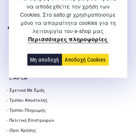
να αποδεχθείτε την χρήση των
Για διευκρινίσεις και υποστήριξη παραγγελιών μέσω του
Cookies. Στο salto.gr χρησιμοποιούμε
Internet
μόνο τα απαραίτητα cookies για τη
2310 267108
λειτουργία του e-shop μας
Περισσότερες πληροφορίες
info@salto.gr
Αγγελάκη 21, Θεσσαλονίκη
Μη αποδοχή
Αποδοχή Cookies
ΕΤΑΙΡΕΊΑ
Σχετικά Με Εμάς
Τρόποι Αποστολής
Τρόποι Πληρωμής
Πολιτική Επιστροφών
Όροι Χρήσης