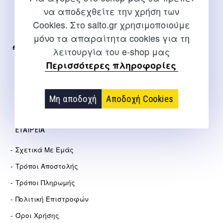
ΕΠΙΚΟΙΝΩΝΊΑ
να αποδεχθείτε την χρήση των
Για διευκρινίσεις και υποστήριξη παραγγελιών μέσω του
Cookies. Στο salto.gr χρησιμοποιούμε
Internet
μόνο τα απαραίτητα cookies για τη
λειτουργία του e-shop μας
2310 267108
Περισσότερες πληροφορίες
info@salto.gr
Αγγελάκη 21, Θεσσαλονίκη
Μη αποδοχή
Αποδοχή Cookies
ΕΤΑΙΡΕΊΑ
Σχετικά Με Εμάς
Τρόποι Αποστολής
Τρόποι Πληρωμής
Πολιτική Επιστροφών
Όροι Χρήσης