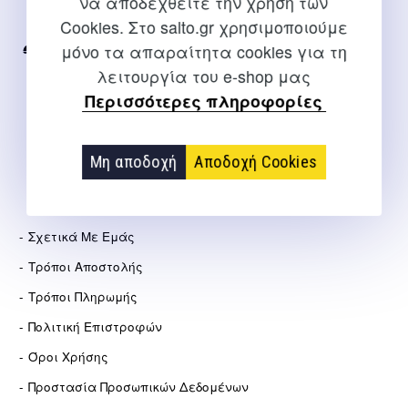
να αποδεχθείτε την χρήση των
Internet
Cookies. Στο salto.gr χρησιμοποιούμε
μόνο τα απαραίτητα cookies για τη
2310 267108
λειτουργία του e-shop μας
info@salto.gr
Περισσότερες πληροφορίες
Αγγελάκη 21, Θεσσαλονίκη
Μη αποδοχή
Αποδοχή Cookies
ΕΤΑΙΡΕΊΑ
Σχετικά Με Εμάς
Τρόποι Αποστολής
Τρόποι Πληρωμής
Πολιτική Επιστροφών
Όροι Χρήσης
Προστασία Προσωπικών Δεδομένων