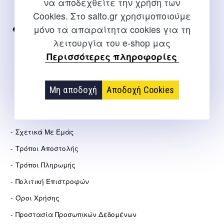
να αποδεχθείτε την χρήση των
Για διευκρινίσεις και υποστήριξη παραγγελιών μέσω του
Cookies. Στο salto.gr χρησιμοποιούμε
Internet
μόνο τα απαραίτητα cookies για τη
2310 267108
λειτουργία του e-shop μας
info@salto.gr
Περισσότερες πληροφορίες
Αγγελάκη 21, Θεσσαλονίκη
Μη αποδοχή
Αποδοχή Cookies
ΕΤΑΙΡΕΊΑ
Σχετικά Με Εμάς
Τρόποι Αποστολής
Τρόποι Πληρωμής
Πολιτική Επιστροφών
Όροι Χρήσης
Προστασία Προσωπικών Δεδομένων