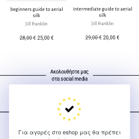
intermediate guide to aerial
beginners guide to aerial
silk
silk
Jill Franklin
Jill Franklin
Original
Η
Original
Η
29,00
€
20,00
€
28,00
€
25,00
€
price
τρέχουσ
price
τρέχουσα
was:
τιμή
was:
τιμή
29,00 €.
είναι:
28,00 €.
είναι:
Ακολουθήστε μας
20,00 €.
25,00 €.
στα social media
ΕΠΙΚΟΙΝΩΝΊΑ
Για αγορές στο eshop μας θα πρέπει