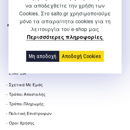
να αποδεχθείτε την χρήση των
Για διευκρινίσεις και υποστήριξη παραγγελιών μέσω του
Cookies. Στο salto.gr χρησιμοποιούμε
Internet
μόνο τα απαραίτητα cookies για τη
2310 267108
λειτουργία του e-shop μας
Περισσότερες πληροφορίες
info@salto.gr
Αγγελάκη 21, Θεσσαλονίκη
Μη αποδοχή
Αποδοχή Cookies
ΕΤΑΙΡΕΊΑ
Σχετικά Με Εμάς
Τρόποι Αποστολής
Τρόποι Πληρωμής
Πολιτική Επιστροφών
Όροι Χρήσης