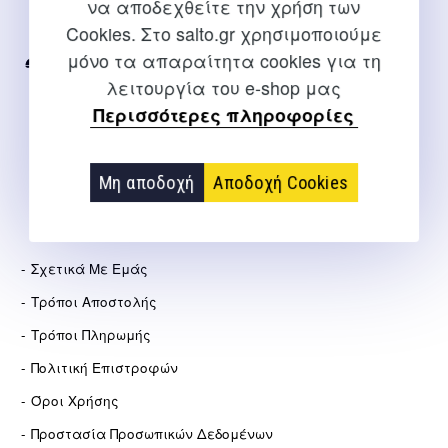
να αποδεχθείτε την χρήση των
Για διευκρινίσεις και υποστήριξη παραγγελιών μέσω του
Cookies. Στο salto.gr χρησιμοποιούμε
Internet
μόνο τα απαραίτητα cookies για τη
2310 267108
λειτουργία του e-shop μας
info@salto.gr
Περισσότερες πληροφορίες
Αγγελάκη 21, Θεσσαλονίκη
Μη αποδοχή
Αποδοχή Cookies
ΕΤΑΙΡΕΊΑ
Σχετικά Με Εμάς
Τρόποι Αποστολής
Τρόποι Πληρωμής
Πολιτική Επιστροφών
Όροι Χρήσης
Προστασία Προσωπικών Δεδομένων