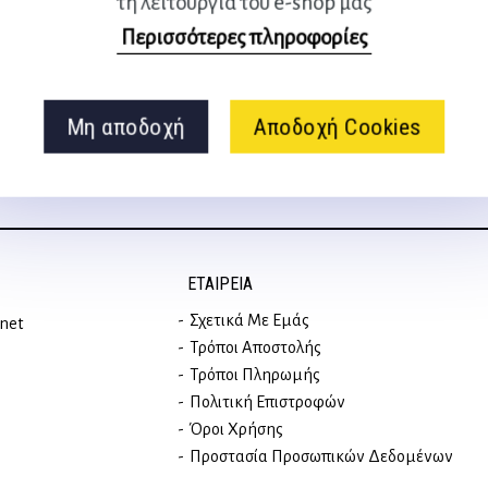
τη λειτουργία του e-shop μας
Ακολουθήστε μας
Περισσότερες πληροφορίες
στα social media
Μη αποδοχή
Αποδοχή Cookies
ΕΤΑΙΡΕΊΑ
Σχετικά Με Εμάς
rnet
Τρόποι Αποστολής
Τρόποι Πληρωμής
Πολιτική Επιστροφών
Όροι Χρήσης
Προστασία Προσωπικών Δεδομένων