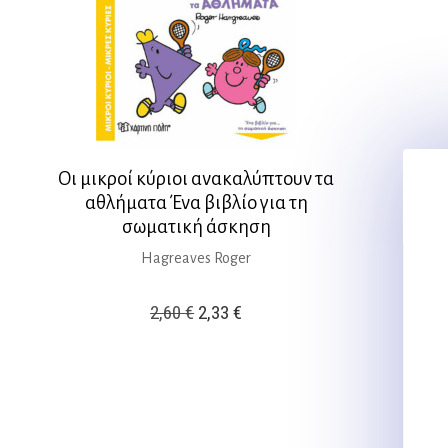
Οι μικροί κύριοι ανακαλύπτουν τα
αθλήματα Ένα βιβλίο για τη
σωματική άσκηση
Hagreaves Roger
Original
Η
2,60
€
2,33
€
price
τρέχουσα
was:
τιμή
2,60 €.
είναι:
2,33 €.