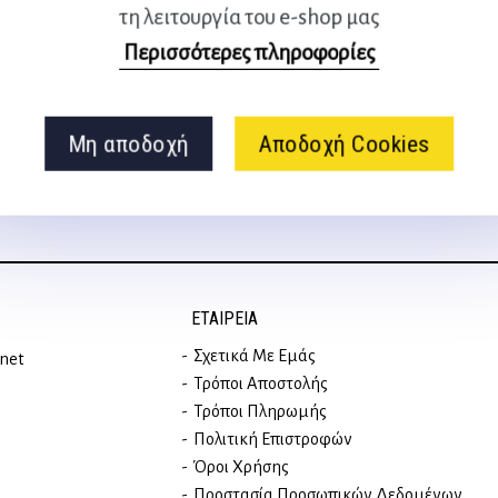
τη λειτουργία του e-shop μας
Ακολουθήστε μας
Περισσότερες πληροφορίες
στα social media
Μη αποδοχή
Αποδοχή Cookies
ΕΤΑΙΡΕΊΑ
Σχετικά Με Εμάς
rnet
Τρόποι Αποστολής
Τρόποι Πληρωμής
Πολιτική Επιστροφών
Όροι Χρήσης
Προστασία Προσωπικών Δεδομένων