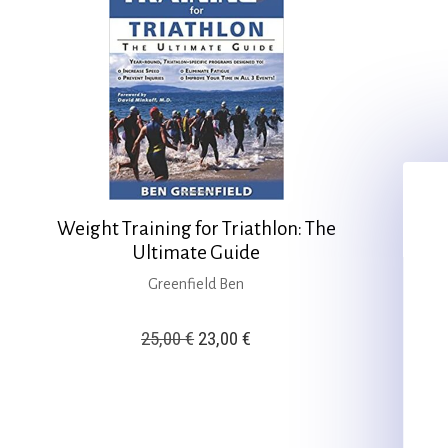
Weight Training for Triathlon: The
Ultimate Guide
Greenfield Ben
Original
Η
25,00
€
23,00
€
price
τρέχουσα
was:
τιμή
25,00 €.
είναι: