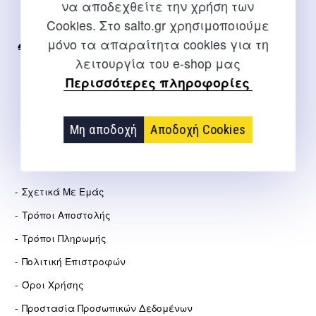
να αποδεχθείτε την χρήση των
Για διευκρινίσεις και υποστήριξη παραγγελιών μέσω του
Cookies. Στο salto.gr χρησιμοποιούμε
Internet
μόνο τα απαραίτητα cookies για τη
2310 267108
λειτουργία του e-shop μας
info@salto.gr
Περισσότερες πληροφορίες
Αγγελάκη 21, Θεσσαλονίκη
Μη αποδοχή
Αποδοχή Cookies
ΕΤΑΙΡΕΊΑ
Σχετικά Με Εμάς
Τρόποι Αποστολής
Τρόποι Πληρωμής
Πολιτική Επιστροφών
Όροι Χρήσης
Προστασία Προσωπικών Δεδομένων