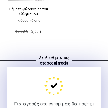
Θέματα φιλοσοφίας του
αθλητισμού
Γκιόσος Γιάννης
Original
Η
15,00
€
13,50
€
price
τρέχουσα
was:
τιμή
15,00 €.
είναι:
Ακολουθήστε μας
13,50 €.
στα social media
ΕΠΙΚΟΙΝΩΝΊΑ
Για αγορές στο eshop μας θα πρέπει