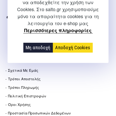
να αποδεχθείτε την χρήση των
Για διευκρινίσεις και υποστήριξη παραγγελιών μέσω του
Cookies. Στο salto.gr χρησιμοποιούμε
Internet
μόνο τα απαραίτητα cookies για τη
2310 267108
λειτουργία του e-shop μας
info@salto.gr
Περισσότερες πληροφορίες
Αγγελάκη 21, Θεσσαλονίκη
Μη αποδοχή
Αποδοχή Cookies
ΕΤΑΙΡΕΊΑ
Σχετικά Με Εμάς
Τρόποι Αποστολής
Τρόποι Πληρωμής
Πολιτική Επιστροφών
Όροι Χρήσης
Προστασία Προσωπικών Δεδομένων