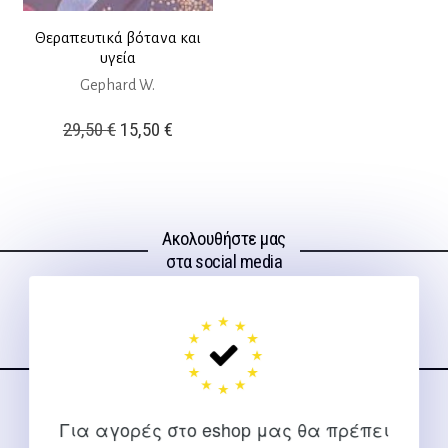
Θεραπευτικά βότανα και
υγεία
Gephard W.
Original
Η
29,50
€
15,50
€
price
τρέχουσα
was:
τιμή
29,50 €.
είναι:
Ακολουθήστε μας
15,50 €.
στα social media
ΕΠΙΚΟΙΝΩΝΊΑ
Για αγορές στο eshop μας θα πρέπει