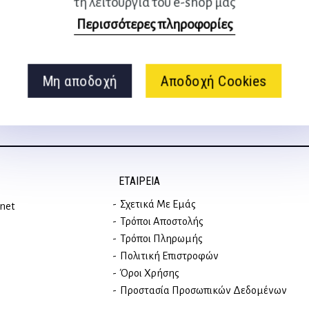
τη λειτουργία του e-shop μας
Ακολουθήστε μας
Περισσότερες πληροφορίες
στα social media
Μη αποδοχή
Αποδοχή Cookies
ΕΤΑΙΡΕΊΑ
Σχετικά Με Εμάς
rnet
Τρόποι Αποστολής
Τρόποι Πληρωμής
Πολιτική Επιστροφών
Όροι Χρήσης
Προστασία Προσωπικών Δεδομένων