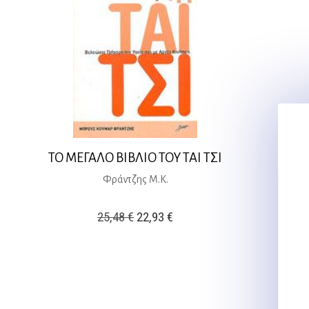
ΤΟ ΜΕΓΑΛΟ ΒΙΒΛΙΟ ΤΟΥ ΤΑΙ ΤΣΙ
Φράντζης Μ.Κ.
Original
Η
25,48
€
22,93
€
price
τρέχουσα
was:
τιμή
25,48 €.
είναι:
22,93 €.