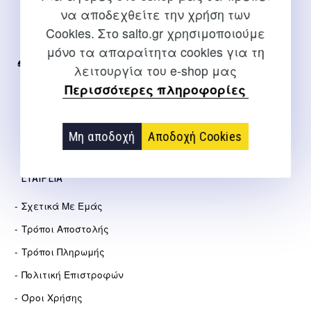
να αποδεχθείτε την χρήση των
Για διευκρινίσεις και υποστήριξη παραγγελιών μέσω του
Cookies. Στο salto.gr χρησιμοποιούμε
Internet
μόνο τα απαραίτητα cookies για τη
2310 267108
λειτουργία του e-shop μας
Περισσότερες πληροφορίες
info@salto.gr
Αγγελάκη 21, Θεσσαλονίκη
Μη αποδοχή
Αποδοχή Cookies
ΕΤΑΙΡΕΊΑ
Σχετικά Με Εμάς
Τρόποι Αποστολής
Τρόποι Πληρωμής
Πολιτική Επιστροφών
Όροι Χρήσης