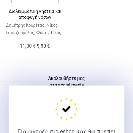
Διαλειμματική νηστεία και
αποφυγή νόσων
Δημήτρης Κουρέτας, Νίκος
Γκουτζουρέλας, Φώτης Τέκος
Original
Η
11,00
€
9,90
€
price
τρέχουσα
was:
τιμή
11,00 €.
είναι:
Ακολουθήστε μας
9,90 €.
στα social media
Για αγορές στο eshop μας θα πρέπει
ΕΠΙΚΟΙΝΩΝΊΑ