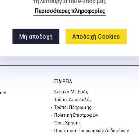
τη λειτουργία του e-shop μας
Ακολουθήστε μας
Περισσότερες πληροφορίες
στα social media
Μη αποδοχή
Αποδοχή Cookies
ΕΤΑΙΡΕΊΑ
Σχετικά Με Εμάς
rnet
Τρόποι Αποστολής
Τρόποι Πληρωμής
Πολιτική Επιστροφών
Όροι Χρήσης
Προστασία Προσωπικών Δεδομένων