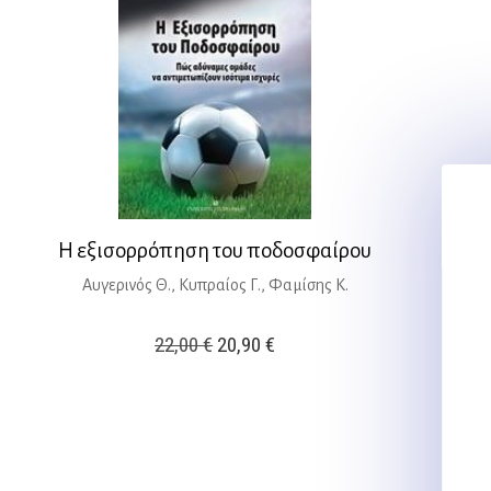
Η εξισορρόπηση του ποδοσφαίρου
Αυγερινός Θ., Κυπραίος Γ., Φαμίσης Κ.
Original
Η
22,00
€
20,90
€
price
τρέχουσα
was:
τιμή
22,00 €.
είναι:
20,90 €.