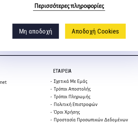
στα social media
Περισσότερες πληροφορίες
Μη αποδοχή
Αποδοχή Cookies
ΕΤΑΙΡΕΊΑ
Σχετικά Με Εμάς
rnet
Τρόποι Αποστολής
Τρόποι Πληρωμής
Πολιτική Επιστροφών
Όροι Χρήσης
Προστασία Προσωπικών Δεδομένων