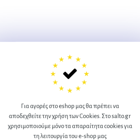
Για αγορές στο eshop μας θα πρέπει να
αποδεχθείτε την χρήση των Cookies. Στο salto.gr
χρησιμοποιούμε μόνο τα απαραίτητα cookies για
Ακολουθήστε μας
τη λειτουργία του e-shop μας