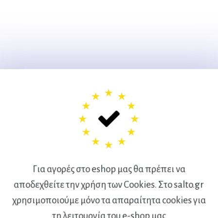
Για αγορές στο eshop μας θα πρέπει να
αποδεχθείτε την χρήση των Cookies. Στο salto.gr
χρησιμοποιούμε μόνο τα απαραίτητα cookies για
Ακολουθήστε μας
τη λειτουργία του e-shop μας