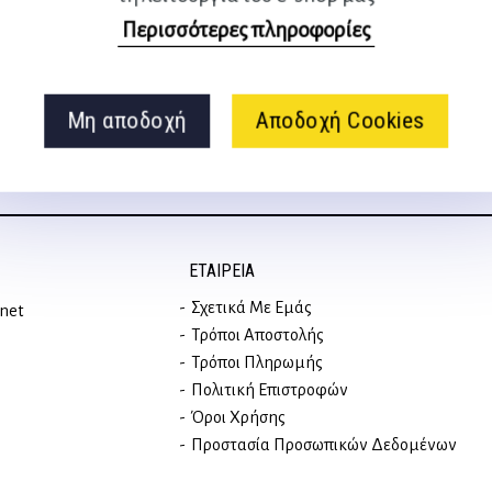
Περισσότερες πληροφορίες
στα social media
Μη αποδοχή
Αποδοχή Cookies
ΕΤΑΙΡΕΊΑ
Σχετικά Με Εμάς
rnet
Τρόποι Αποστολής
Τρόποι Πληρωμής
Πολιτική Επιστροφών
Όροι Χρήσης
Προστασία Προσωπικών Δεδομένων