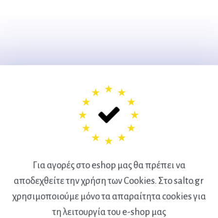
Για αγορές στο eshop μας θα πρέπει να
αποδεχθείτε την χρήση των Cookies. Στο salto.gr
χρησιμοποιούμε μόνο τα απαραίτητα cookies για
Ακολουθήστε μας
τη λειτουργία του e-shop μας