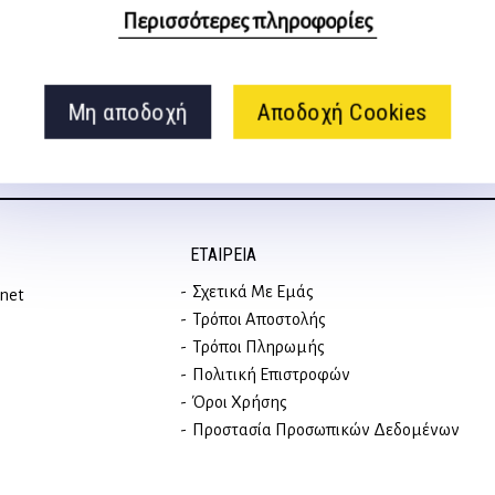
στα social media
Περισσότερες πληροφορίες
Μη αποδοχή
Αποδοχή Cookies
ΕΤΑΙΡΕΊΑ
Σχετικά Με Εμάς
rnet
Τρόποι Αποστολής
Τρόποι Πληρωμής
Πολιτική Επιστροφών
Όροι Χρήσης
Προστασία Προσωπικών Δεδομένων