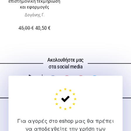
επιστημονική τεκμηρίωση
και εφαρμογές
Δογάνης Γ.
Original
Η
45,00
€
40,50
€
price
τρέχουσα
was:
τιμή
45,00 €.
είναι:
Ακολουθήστε μας
40,50 €.
στα social media
ΕΠΙΚΟΙΝΩΝΊΑ
Για αγορές στο eshop μας θα πρέπει
Για διευκρινίσεις και υποστήριξη παραγγελιών μέσω του
να αποδεχθείτε την χρήση των