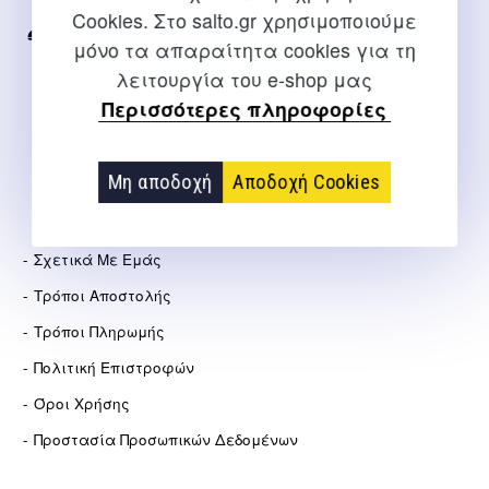
Internet
Cookies. Στο salto.gr χρησιμοποιούμε
2310 267108
μόνο τα απαραίτητα cookies για τη
λειτουργία του e-shop μας
info@salto.gr
Περισσότερες πληροφορίες
Αγγελάκη 21, Θεσσαλονίκη
Μη αποδοχή
Αποδοχή Cookies
ΕΤΑΙΡΕΊΑ
Σχετικά Με Εμάς
Τρόποι Αποστολής
Τρόποι Πληρωμής
Πολιτική Επιστροφών
Όροι Χρήσης
Προστασία Προσωπικών Δεδομένων