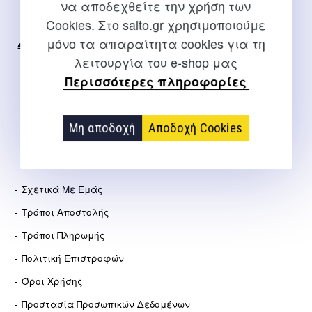
να αποδεχθείτε την χρήση των
Για διευκρινίσεις και υποστήριξη παραγγελιών μέσω του
Cookies. Στο salto.gr χρησιμοποιούμε
Internet
μόνο τα απαραίτητα cookies για τη
2310 267108
λειτουργία του e-shop μας
info@salto.gr
Περισσότερες πληροφορίες
Αγγελάκη 21, Θεσσαλονίκη
Μη αποδοχή
Αποδοχή Cookies
ΕΤΑΙΡΕΊΑ
Σχετικά Με Εμάς
Τρόποι Αποστολής
Τρόποι Πληρωμής
Πολιτική Επιστροφών
Όροι Χρήσης
Προστασία Προσωπικών Δεδομένων