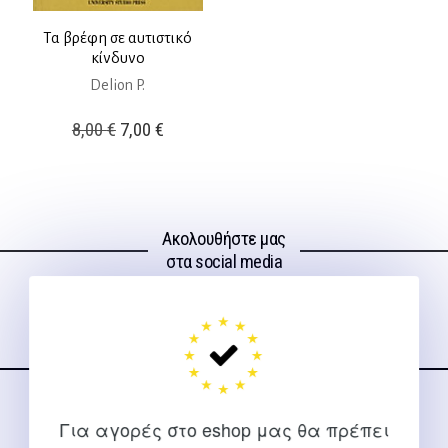
Τα βρέφη σε αυτιστικό
κίνδυνο
Delion P.
Original
Η
8,00
€
7,00
€
price
τρέχουσα
was:
τιμή
8,00 €.
είναι:
Ακολουθήστε μας
7,00 €.
στα social media
ΕΠΙΚΟΙΝΩΝΊΑ
Για αγορές στο eshop μας θα πρέπει