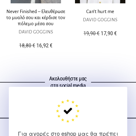
Never Finished – Ελευθέρωσε
Can’t hurt me
το μυαλό σου και κέρδισε τον
DAVID GOGGINS
πόλεμο μέσα σου
DAVID GOGGINS
Original
Η
19,90
€
17,90
€
price
τρέχουσ
Original
Η
18,80
€
16,92
€
was:
τιμή
price
τρέχουσα
19,90 €.
είναι:
was:
τιμή
17,90 €.
18,80 €.
είναι:
Ακολουθήστε μας
16,92 €.
στα social media
Για αγορές στο eshop μας θα πρέπει
ΕΠΙΚΟΙΝΩΝΊΑ