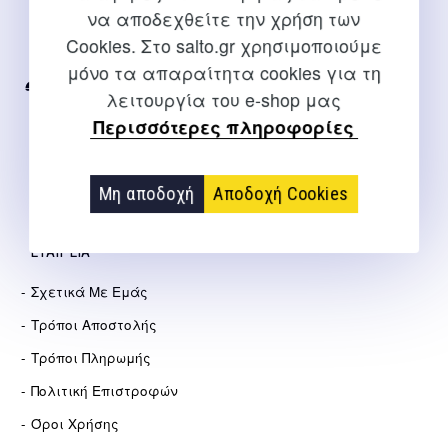
να αποδεχθείτε την χρήση των
Για διευκρινίσεις και υποστήριξη παραγγελιών μέσω του
Cookies. Στο salto.gr χρησιμοποιούμε
Internet
μόνο τα απαραίτητα cookies για τη
2310 267108
λειτουργία του e-shop μας
Περισσότερες πληροφορίες
info@salto.gr
Αγγελάκη 21, Θεσσαλονίκη
Μη αποδοχή
Αποδοχή Cookies
ΕΤΑΙΡΕΊΑ
Σχετικά Με Εμάς
Τρόποι Αποστολής
Τρόποι Πληρωμής
Πολιτική Επιστροφών
Όροι Χρήσης