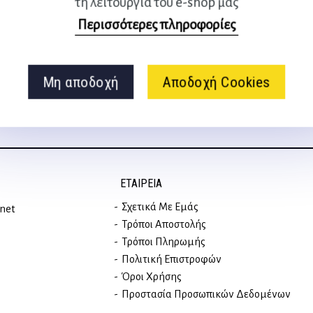
τη λειτουργία του e-shop μας
Ακολουθήστε μας
Περισσότερες πληροφορίες
στα social media
Μη αποδοχή
Αποδοχή Cookies
ΕΤΑΙΡΕΊΑ
Σχετικά Με Εμάς
rnet
Τρόποι Αποστολής
Τρόποι Πληρωμής
Πολιτική Επιστροφών
Όροι Χρήσης
Προστασία Προσωπικών Δεδομένων