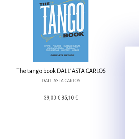
The tango book DALL’ ASTA CARLOS
DALL' ASTA CARLOS
Original
Η
39,00
€
35,10
€
price
τρέχουσα
was:
τιμή
39,00 €.
είναι:
35,10 €.