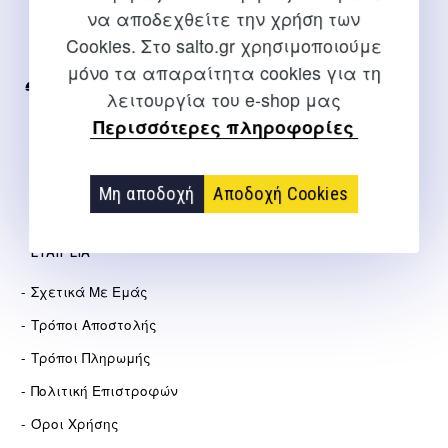
να αποδεχθείτε την χρήση των
Για διευκρινίσεις και υποστήριξη παραγγελιών μέσω του
Cookies. Στο salto.gr χρησιμοποιούμε
Internet
μόνο τα απαραίτητα cookies για τη
2310 267108
λειτουργία του e-shop μας
Περισσότερες πληροφορίες
info@salto.gr
Αγγελάκη 21, Θεσσαλονίκη
Μη αποδοχή
Αποδοχή Cookies
ΕΤΑΙΡΕΊΑ
Σχετικά Με Εμάς
Τρόποι Αποστολής
Τρόποι Πληρωμής
Πολιτική Επιστροφών
Όροι Χρήσης