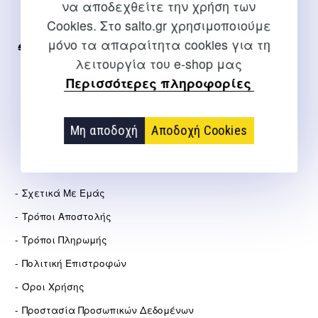
να αποδεχθείτε την χρήση των
Για διευκρινίσεις και υποστήριξη παραγγελιών μέσω του
Cookies. Στο salto.gr χρησιμοποιούμε
Internet
μόνο τα απαραίτητα cookies για τη
2310 267108
λειτουργία του e-shop μας
info@salto.gr
Περισσότερες πληροφορίες
Αγγελάκη 21, Θεσσαλονίκη
Μη αποδοχή
Αποδοχή Cookies
ΕΤΑΙΡΕΊΑ
Σχετικά Με Εμάς
Τρόποι Αποστολής
Τρόποι Πληρωμής
Πολιτική Επιστροφών
Όροι Χρήσης
Προστασία Προσωπικών Δεδομένων