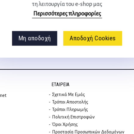
τη λειτουργία του e-shop μας
Ακολουθήστε μας
Περισσότερες πληροφορίες
στα social media
Μη αποδοχή
Αποδοχή Cookies
ΕΤΑΙΡΕΊΑ
Σχετικά Με Εμάς
rnet
Τρόποι Αποστολής
Τρόποι Πληρωμής
Πολιτική Επιστροφών
Όροι Χρήσης
Προστασία Προσωπικών Δεδομένων