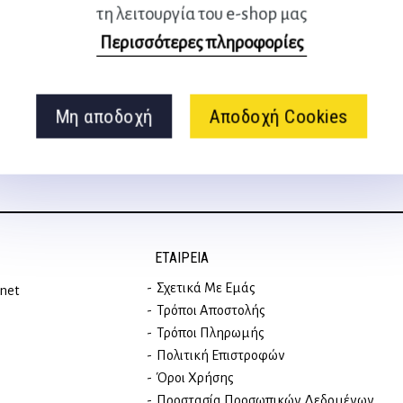
τη λειτουργία του e-shop μας
Ακολουθήστε μας
Περισσότερες πληροφορίες
στα social media
Μη αποδοχή
Αποδοχή Cookies
ΕΤΑΙΡΕΊΑ
Σχετικά Με Εμάς
rnet
Τρόποι Αποστολής
Τρόποι Πληρωμής
Πολιτική Επιστροφών
Όροι Χρήσης
Προστασία Προσωπικών Δεδομένων