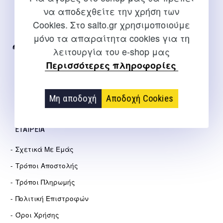
ΕΠΙΚΟΙΝΩΝΊΑ
να αποδεχθείτε την χρήση των
Για διευκρινίσεις και υποστήριξη παραγγελιών μέσω του
Cookies. Στο salto.gr χρησιμοποιούμε
Internet
μόνο τα απαραίτητα cookies για τη
λειτουργία του e-shop μας
2310 267108
Περισσότερες πληροφορίες
info@salto.gr
Αγγελάκη 21, Θεσσαλονίκη
Μη αποδοχή
Αποδοχή Cookies
ΕΤΑΙΡΕΊΑ
Σχετικά Με Εμάς
Τρόποι Αποστολής
Τρόποι Πληρωμής
Πολιτική Επιστροφών
Όροι Χρήσης