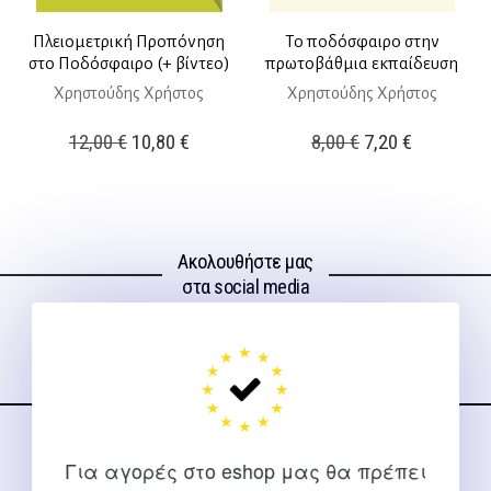
Πλειομετρική Προπόνηση
Το ποδόσφαιρο στην
στο Ποδόσφαιρο (+ βίντεο)
πρωτοβάθμια εκπαίδευση
Χρηστούδης Χρήστος
Χρηστούδης Χρήστος
Original
Η
Original
Η
12,00
€
10,80
€
8,00
€
7,20
€
price
τρέχουσα
price
τρέχουσ
was:
τιμή
was:
τιμή
12,00 €.
είναι:
8,00 €.
είναι:
Ακολουθήστε μας
10,80 €.
7,20 €.
στα social media
ΕΠΙΚΟΙΝΩΝΊΑ
Για αγορές στο eshop μας θα πρέπει