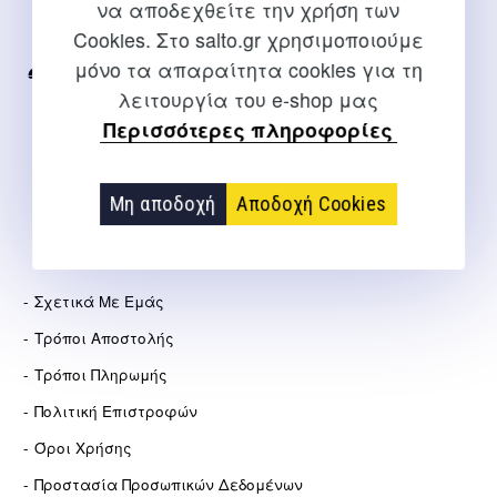
να αποδεχθείτε την χρήση των
Για διευκρινίσεις και υποστήριξη παραγγελιών μέσω του
Cookies. Στο salto.gr χρησιμοποιούμε
Internet
μόνο τα απαραίτητα cookies για τη
2310 267108
λειτουργία του e-shop μας
info@salto.gr
Περισσότερες πληροφορίες
Αγγελάκη 21, Θεσσαλονίκη
Μη αποδοχή
Αποδοχή Cookies
ΕΤΑΙΡΕΊΑ
Σχετικά Με Εμάς
Τρόποι Αποστολής
Τρόποι Πληρωμής
Πολιτική Επιστροφών
Όροι Χρήσης
Προστασία Προσωπικών Δεδομένων