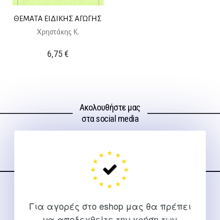
ΘΕΜΑΤΑ ΕΙΔΙΚΗΣ ΑΓΩΓΗΣ
Χρηστάκης Κ.
6,75
€
Ακολουθήστε μας
στα social media
ΕΠΙΚΟΙΝΩΝΊΑ
Για αγορές στο eshop μας θα πρέπει
Για διευκρινίσεις και υποστήριξη παραγγελιών μέσω του
να αποδεχθείτε την χρήση των