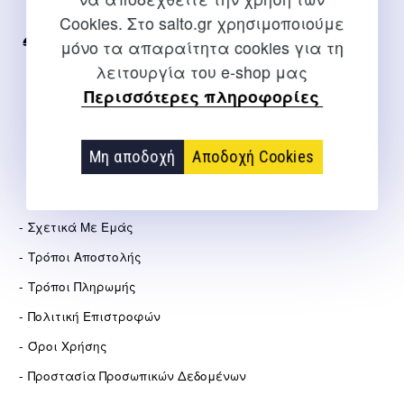
Internet
Cookies. Στο salto.gr χρησιμοποιούμε
μόνο τα απαραίτητα cookies για τη
2310 267108
λειτουργία του e-shop μας
info@salto.gr
Περισσότερες πληροφορίες
Αγγελάκη 21, Θεσσαλονίκη
Μη αποδοχή
Αποδοχή Cookies
ΕΤΑΙΡΕΊΑ
Σχετικά Με Εμάς
Τρόποι Αποστολής
Τρόποι Πληρωμής
Πολιτική Επιστροφών
Όροι Χρήσης
Προστασία Προσωπικών Δεδομένων