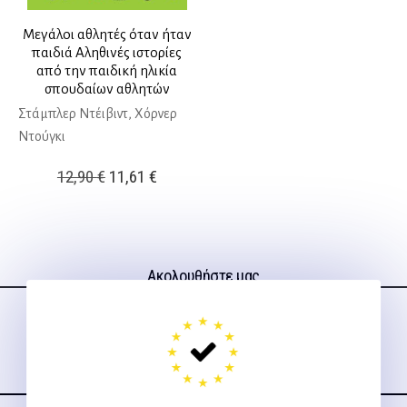
Μεγάλοι αθλητές όταν ήταν
παιδιά Αληθινές ιστορίες
από την παιδική ηλικία
σπουδαίων αθλητών
Στάμπλερ Ντέιβιντ, Χόρνερ
Ντούγκι
Original
Η
12,90
€
11,61
€
price
τρέχουσα
was:
τιμή
12,90 €.
είναι:
Ακολουθήστε μας
11,61 €.
στα social media