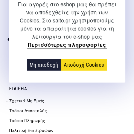
Για αγορές στο eshop μας θα πρέπει
ΕΠΙΚΟΙΝΩΝΊΑ
να αποδεχθείτε την χρήση των
Cookies. Στο salto.gr χρησιμοποιούμε
Για διευκρινίσεις και υποστήριξη παραγγελιών μέσω του
μόνο τα απαραίτητα cookies για τη
Internet
λειτουργία του e-shop μας
2310 267108
Περισσότερες πληροφορίες
info@salto.gr
Μη αποδοχή
Αποδοχή Cookies
Αγγελάκη 21, Θεσσαλονίκη
ΕΤΑΙΡΕΊΑ
Σχετικά Με Εμάς
Τρόποι Αποστολής
Τρόποι Πληρωμής
Πολιτική Επιστροφών